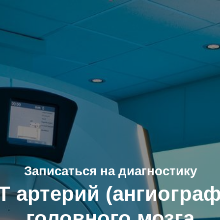
Записаться на диагностику
Т артерий (ангиограф
головного мозга